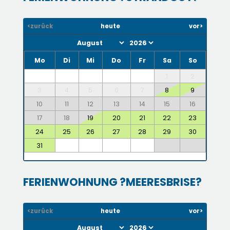
<zurück
heute
vor>
Mo
Di
Mi
Do
Fr
Sa
So
1
2
3
4
5
6
7
8
9
10
11
12
13
14
15
16
17
18
19
20
21
22
23
24
25
26
27
28
29
30
31
FERIENWOHNUNG ?MEERESBRISE?
<zurück
heute
vor>