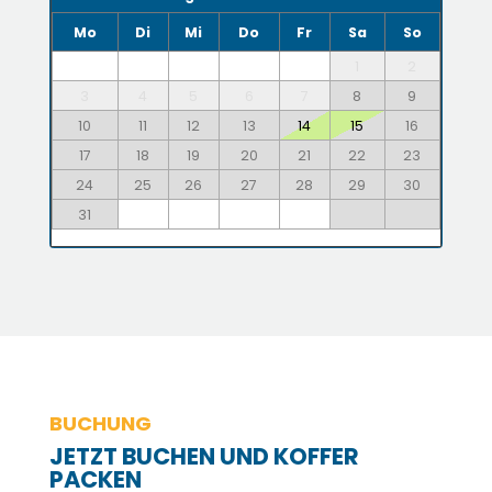
Mo
Di
Mi
Do
Fr
Sa
So
1
2
3
4
5
6
7
8
9
10
11
12
13
14
15
16
17
18
19
20
21
22
23
24
25
26
27
28
29
30
31
BUCHUNG
JETZT BUCHEN UND KOFFER
PACKEN