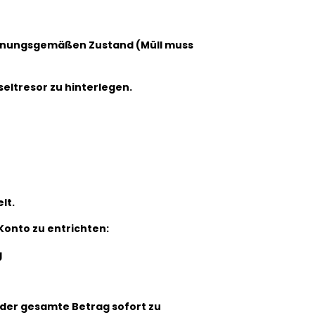
ordnungsgemäßen Zustand (Müll muss
seltresor zu hinterlegen.
lt.
Konto zu entrichten:
g
t der gesamte Betrag sofort zu