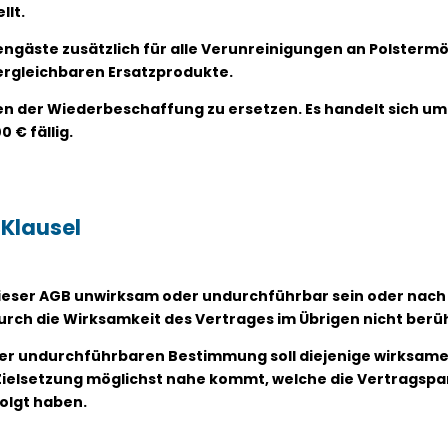
llt.
riengäste zusätzlich für alle Verunreinigungen an Polsterm
ergleichbaren Ersatzprodukte.
sten der Wiederbeschaffung zu ersetzen. Es handelt sich um 
 € fällig.
 Klausel
 dieser AGB unwirksam oder undurchführbar sein oder nac
rch die Wirksamkeit des Vertrages im Übrigen nicht berüh
oder undurchführbaren Bestimmung soll diejenige wirksam
Zielsetzung möglichst nahe kommt, welche die Vertragspa
olgt haben.