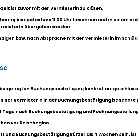
zeit ist zuvor mit der Vermieterin zu klären.
ohnung bis spätestens 11.00 Uhr besenrein und in einem 
Vermieterin übergeben werden.
ändigen bzw. nach Absprache mit der Vermieterin im Schlüs
ise
der beigefügten Buchungsbestätigung konkret aufgeschlüsse
s von der Vermieterin in der Buchungsbestätigung benannte 
14 Tage nach Buchungsbestätigung und Rechnungsstellun
chen vor Reisebeginn
tritt und Buchungsbestätigung kürzer als 4 Wochen sein, is