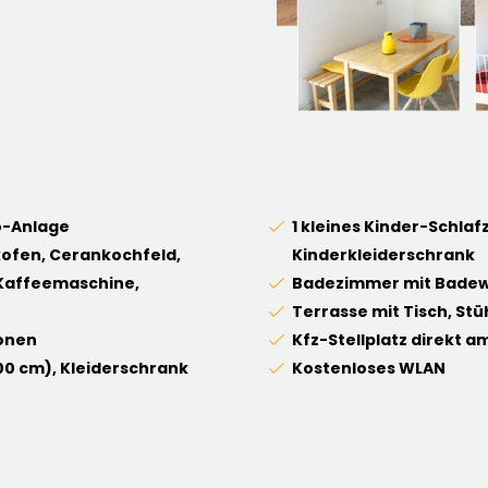
o-Anlage
1 kleines Kinder-Schla
ofen, Cerankochfeld,
Kinderkleiderschrank
 Kaffeemaschine,
Badezimmer mit Badew
Terrasse mit Tisch, Stü
sonen
Kfz-Stellplatz direkt a
00 cm), Kleiderschrank
Kostenloses WLAN