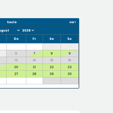
heute
vor>
i
Do
Fr
Sa
So
1
2
6
7
8
9
13
14
15
16
20
21
22
23
6
27
28
29
30