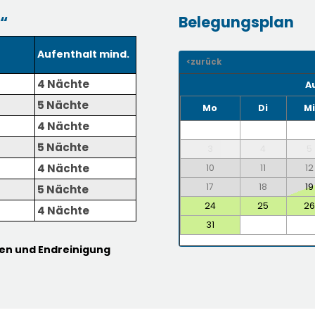
“
Belegungsplan
Aufenthalt mind.
<zurück
4 Nächte
5 Nächte
Mo
Di
M
4 Nächte
5 Nächte
3
4
5
4 Nächte
10
11
12
17
18
19
5 Nächte
24
25
2
4 Nächte
31
sten und Endreinigung